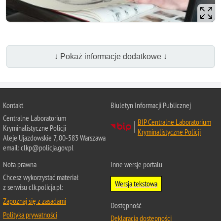
↓ Pokaż informacje dodatkowe ↓
Kontakt
Biuletyn Informacji Publicznej
Centralne Laboratorium
BIP Centralne Laboratorium
Kryminalistyczne Policji
Kryminalistyczne Policji
Aleje Ujazdowskie 7, 00-583 Warszawa
email: clkp@policja.gov.pl
Nota prawna
Inne wersje portalu
Chcesz wykorzystać materiał
Wersja tekstowa
z serwisu clk.policja.pl:
Zapoznaj się z zasadami
Dostępność
Polityka prywatności
Deklaracja dostępności