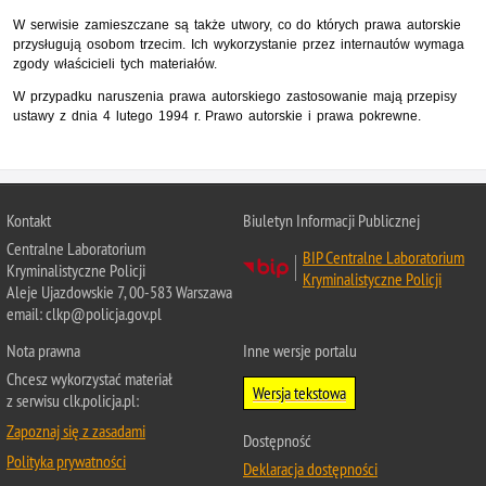
W serwisie zamieszczane są także utwory, co do których prawa autorskie
przysługują osobom trzecim. Ich wykorzystanie przez internautów wymaga
zgody właścicieli tych materiałów.
W przypadku naruszenia prawa autorskiego zastosowanie mają przepisy
ustawy z dnia 4 lutego 1994 r. Prawo autorskie i prawa pokrewne.
Kontakt
Biuletyn Informacji Publicznej
Centralne Laboratorium
BIP Centralne Laboratorium
Kryminalistyczne Policji
Kryminalistyczne Policji
Aleje Ujazdowskie 7, 00-583 Warszawa
email: clkp@policja.gov.pl
Nota prawna
Inne wersje portalu
Chcesz wykorzystać materiał
Wersja tekstowa
z serwisu clk.policja.pl:
Zapoznaj się z zasadami
Dostępność
Polityka prywatności
Deklaracja dostępności