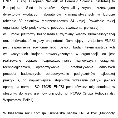
ENFSI (z ang. European Network of Forensic Science Institutes) to
Europejska Sieć Instytutów Kryminalistycznych zrzeszająca
dyrektorów wiodących laboratoriów kryminalistycznych w Europie
(obecnie 59 członków reprezentujących 34 kraje). Powołanie takiej
organizacji było podyktowane potrzebą stworzenia pierwszej
w Europie platformy bezpośredniej wymiany wiedzy kryminalistycznej
oraz doświadczeń między ekspertami. Dominującym zadaniem ENFSI
jest zapewnienie równomiernego rozwoju badań kryminalistycznych
we wszystkich krajach stowarzyszonych w organizacji, co jest
realizowane poprzez rozpowszechnianie najnowszych osiągnięć
technologicznych, opracowywanie i przekazywanie jednolitych
procedur badawczych, opracowywanie podręczników najlepszej
praktyki i, co najważniejsze, stopniowe wdrażanie polityki jakości
opartej na normie ISO 17025. ENFSI pełni również rolę doradczą w
stosunku do wielu gremiów unijnych, np. PCWG (Grupa Robocza ds.
Współpracy Policji).
W bieżącym roku Komisja Europejska nadała ENFSI tzw. „Monopoly