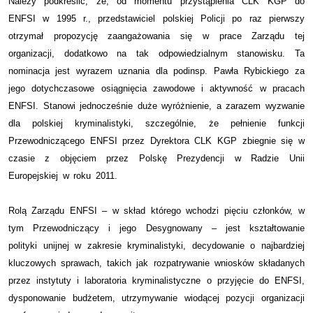
Należy podkreślić, że, od momentu przystąpienia CLK KGP do
ENFSI w 1995 r., przedstawiciel polskiej Policji po raz pierwszy
otrzymał propozycję zaangażowania się w prace Zarządu tej
organizacji, dodatkowo na tak odpowiedzialnym stanowisku. Ta
nominacja jest wyrazem uznania dla podinsp. Pawła Rybickiego za
jego dotychczasowe osiągnięcia zawodowe i aktywność w pracach
ENFSI. Stanowi jednocześnie duże wyróżnienie, a zarazem wyzwanie
dla polskiej kryminalistyki, szczególnie, że pełnienie funkcji
Przewodniczącego ENFSI przez Dyrektora CLK KGP zbiegnie się w
czasie z objęciem przez Polskę Prezydencji w Radzie Unii
Europejskiej w roku 2011.
Rolą Zarządu ENFSI – w skład którego wchodzi pięciu członków, w
tym Przewodniczący i jego Desygnowany – jest kształtowanie
polityki unijnej w zakresie kryminalistyki, decydowanie o najbardziej
kluczowych sprawach, takich jak rozpatrywanie wniosków składanych
przez instytuty i laboratoria kryminalistyczne o przyjęcie do ENFSI,
dysponowanie budżetem, utrzymywanie wiodącej pozycji organizacji