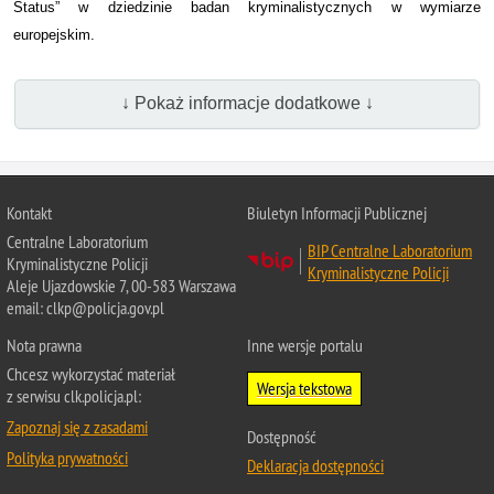
Status” w dziedzinie badan kryminalistycznych w wymiarze
europejskim.
↓ Pokaż informacje dodatkowe ↓
Kontakt
Biuletyn Informacji Publicznej
Centralne Laboratorium
BIP Centralne Laboratorium
Kryminalistyczne Policji
Kryminalistyczne Policji
Aleje Ujazdowskie 7, 00-583 Warszawa
email: clkp@policja.gov.pl
Nota prawna
Inne wersje portalu
Chcesz wykorzystać materiał
Wersja tekstowa
z serwisu clk.policja.pl:
Zapoznaj się z zasadami
Dostępność
Polityka prywatności
Deklaracja dostępności