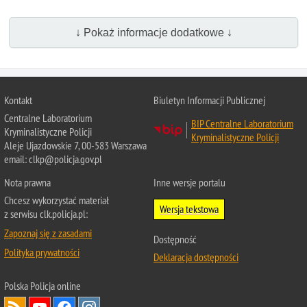
↓ Pokaż informacje dodatkowe ↓
Kontakt
Biuletyn Informacji Publicznej
Centralne Laboratorium
BIP Centralne Laboratorium
Kryminalistyczne Policji
Kryminalistyczne Policji
Aleje Ujazdowskie 7, 00-583 Warszawa
email: clkp@policja.gov.pl
Nota prawna
Inne wersje portalu
Chcesz wykorzystać materiał
Wersja tekstowa
z serwisu clk.policja.pl:
Zapoznaj się z zasadami
Dostępność
Polityka prywatności
Deklaracja dostępności
Polska Policja
online