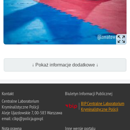
↓ Pokaż informacje dodatkowe ↓
Kontakt
Biuletyn Informacji Publicznej
Centralne Laboratorium
BIP Centralne Laboratorium
Kryminalistyczne Policji
Kryminalistyczne Policji
Aleje Ujazdowskie 7, 00-583 Warszawa
email: clkp@policja.gov.pl
Nota prawna
Inne wersje portalu