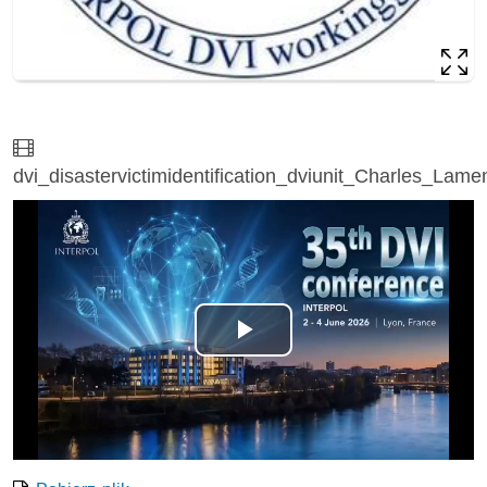
Film
dvi_disastervictimidentification_dviunit_Charles_Lam
Odtwórz
wideo