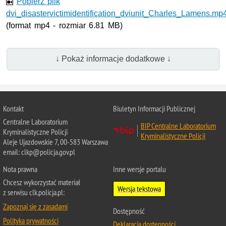
Pobierz plik
dvi_disastervictimidentification_dviunit_Charles_Lamens.mp
(format mp4 - rozmiar 6.81 MB)
↓ Pokaż informacje dodatkowe ↓
Kontakt
Biuletyn Informacji Publicznej
Centralne Laboratorium
BIP Centralne Laboratorium
Kryminalistyczne Policji
Kryminalistyczne Policji
Aleje Ujazdowskie 7, 00-583 Warszawa
email: clkp@policja.gov.pl
Nota prawna
Inne wersje portalu
Chcesz wykorzystać materiał
Wersja tekstowa
z serwisu clk.policja.pl:
Zapoznaj się z zasadami
Dostępność
Polityka prywatności
Deklaracja dostępności