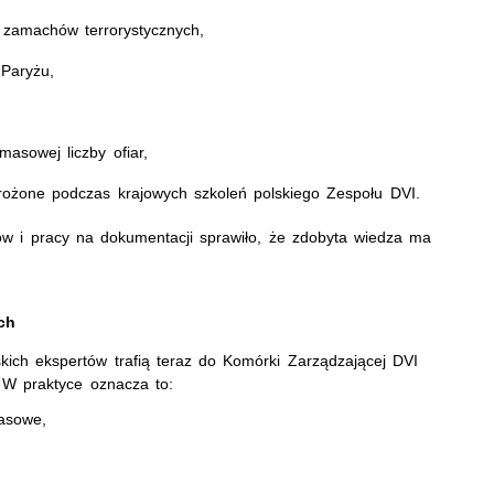
 zamachów terrorystycznych,
 Paryżu,
asowej liczby ofiar,
rożone podczas krajowych szkoleń polskiego Zespołu DVI.
ków i pracy na dokumentacji sprawiło, że zdobyta wiedza ma
ch
ich ekspertów trafią teraz do Komórki Zarządzającej DVI
 W praktyce oznacza to:
asowe,