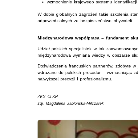
wzmocnienie krajowego systemu identyfikacji o
W dobie globalnych zagrożeń takie szkolenia sta
odpowiedzialnych za bezpieczeństwo obywateli.
Międzynarodowa współpraca – fundament sku
Udział polskich specjalistek w tak zaawansowany
międzynarodowa wymiana wiedzy w obszarze służb
Doświadczenia francuskich partnerów, zdobyte w j
wdrażane do polskich procedur – wzmacniając zdo
najwyższej precyzji i profesjonalizmu.
ZKS CLKP
zdj. Magdalena Jabłońska-Milczarek