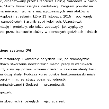
s”, organizowany przez Francuską Policję Narodową w Saint-
j Służby Kryminalistyki i Identyfikacji. Program powstał na
a miejscach jednej z najtragiczniejszych serii ataków w
splozji i strzelanin, które 13 listopada 2015 r. pochłonęły
mobójców), i zraniły setki kolejnych. Uczestniczki
tację i protokoły, ale także zobaczyć, jak wyglądały
wane przez francuskie służby w pierwszych godzinach i dniach
kiego systemu DVI
z restauracje i kawiarnie paryskich ulic, po dramatyczne
użbach stworzenie nowatorskich metod pracy w warunkach
stały się później wzorem działań w zakresie identyfikacji
na dużą skalę. Podczas kursu polskie funkcjonariuszki miały
erci – m.in. ze straży pożarnej, jednostki
yminalistycznej i śledczej – prezentowali:
agrożeń,
in złożonych i rozległych miejsc zdarzeń,