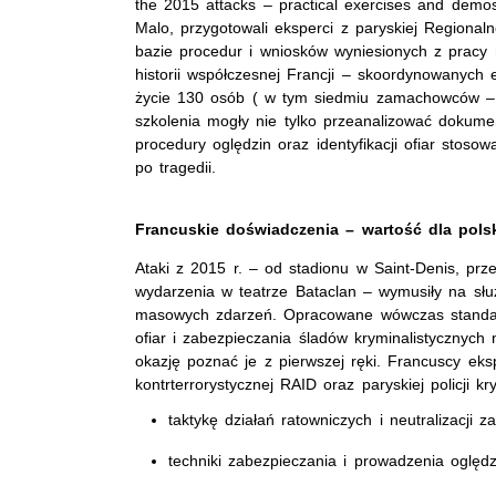
the 2015 attacks – practical exercises and demo
Malo, przygotowali eksperci z paryskiej Regionalne
bazie procedur i wniosków wyniesionych z pracy n
historii współczesnej Francji – skoordynowanych ek
życie 130 osób ( w tym siedmiu zamachowców – sa
szkolenia mogły nie tylko przeanalizować dokumen
procedury oględzin oraz identyfikacji ofiar stoso
po tragedii.
Francuskie doświadczenia – wartość dla pols
Ataki z 2015 r. – od stadionu w Saint-Denis, prze
wydarzenia w teatrze Bataclan – wymusiły na sł
masowych zdarzeń. Opracowane wówczas standardy 
ofiar i zabezpieczania śladów kryminalistycznych 
okazję poznać je z pierwszej ręki. Francuscy eksp
kontrterrorystycznej RAID oraz paryskiej policji kr
taktykę działań ratowniczych i neutralizacji z
techniki zabezpieczania i prowadzenia oględz