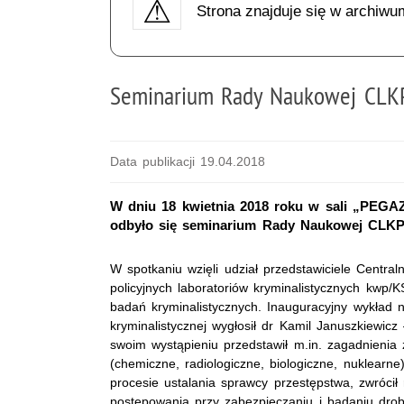
Strona znajduje się w archiwu
Seminarium Rady Naukowej CLKP 
Data publikacji 19.04.2018
W dniu 18 kwietnia 2018 roku w sali „PEGAZ”
odbyło się seminarium Rady Naukowej CLKP p
W spotkaniu wzięli udział przedstawiciele Centraln
policyjnych laboratoriów kryminalistycznych kwp/
badań kryminalistycznych. Inauguracyjny wykład n
kryminalistycznej wygłosił dr Kamil Januszkiewic
swoim wystąpieniu przedstawił m.in. zagadnieni
(chemiczne, radiologiczne, biologiczne, nuklearne)
procesie ustalania sprawcy przestępstwa, zwróc
postępowania przy zabezpieczaniu i badaniu drob