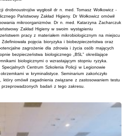
cji drobnoustrojów wygłosił dr n. med. Tomasz Wołkowicz -
blicznego Państwowy Zakład Higieny. Dr Wołkowicz omówił
ypowania mikroorganizmów. Dr n. med. Katarzyna Zacharczuk
Państwowy Zakład Higieny w swoim wystąpieniu
zeństwem pracy z materiałem mikrobiologicznym na miejscu
 Zdefiniowała pojęcia bioryzyka i biobezpieczeństwa oraz
otencjalne zagrożenie dla zdrowia i życia osób mających
opnie bezpieczeństwa biologicznego „BSL” określające
ynnikami biologicznymi o wzrastającym stopniu ryzyka.
Specjalnych Centrum Szkolenia Policji w Legionowie
 okrzemkami w kryminalistyce. Seminarium zakończyło
, który omówił zagadnienia związane z zastosowaniem testu
i przeprowadzonych badań z tego zakresu.