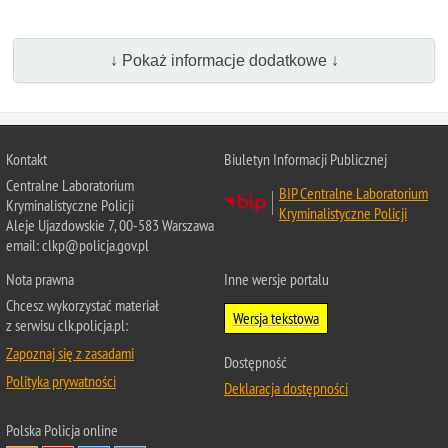
↓ Pokaż informacje dodatkowe ↓
Kontakt
Biuletyn Informacji Publicznej
Centralne Laboratorium
BIP Centralne Laboratorium
Kryminalistyczne Policji
Kryminalistyczne Policji
Aleje Ujazdowskie 7, 00-583 Warszawa
email: clkp@policja.gov.pl
Nota prawna
Inne wersje portalu
Chcesz wykorzystać materiał
Wersja tekstowa
z serwisu clk.policja.pl:
Zapoznaj się z zasadami
Dostępność
Polityka prywatności
Deklaracja dostępności
Polska Policja
online