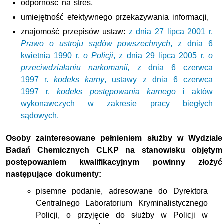
odporność na stres,
umiejętność efektywnego przekazywania informacji,
znajomość przepisów ustaw:
z dnia 27 lipca 2001 r.
Prawo o ustroju sądów powszechnych
, z dnia 6
kwietnia 1990 r.
o Policji
, z dnia 29 lipca 2005 r.
o
przeciwdziałaniu narkomanii,
z dnia 6 czerwca
1997 r.
kodeks karny
, ustawy z dnia 6 czerwca
1997 r.
kodeks postępowania karnego
i aktów
wykonawczych w zakresie pracy biegłych
sądowych.
Osoby zainteresowane pełnieniem służby w Wydziale
Badań Chemicznych CLKP na stanowisku objętym
postępowaniem kwalifikacyjnym powinny złożyć
następujące dokumenty:
pisemne podanie, adresowane do Dyrektora
Centralnego Laboratorium Kryminalistycznego
Policji, o przyjęcie do służby w Policji w