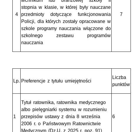
technikum lub branżowej szkoły II
stopnia w klasie, w której były nauczane
4
przedmioty dotyczące funkcjonowania
7
Policji, dla których zostały opracowane w
szkole programy nauczania włączone do
szkolnego zestawu programów
nauczania
Liczba
Lp.
Preferencje z tytułu umiejętności
punktów
Tytuł ratownika, ratownika medycznego
albo pielęgniarki systemu w rozumieniu
1
przepisów ustawy z dnia 8 września
6
2006 r. o Państwowym Ratownictwie
Medycznym (Dz.U. z 2025 r. poz. 91)