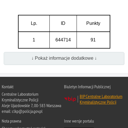
Lp.
ID
Punkty
1
644714
91
↓ Pokaż informacje dodatkowe ↓
Kontakt
Biuletyn Informacji Publicznej
Centralne Laboratorium
BIP Centralne Laboratorium
Kryminalistyczne Policji
Kryminalistyczne Policji
Aleje Ujazdowskie 7, 00-583 Warszawa
email: clkp@policja.gov.pl
Nota prawna
Inne wersje portalu