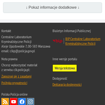
↓ Pokaż informacje dodatkowe ↓
Kontakt
Biuletyn Informacji Publicznej
Centralne Laboratorium
BIP Centralne Laboratorium
Kryminalistyczne Policji
Kryminalistyczne Policji
Aleje Ujazdowskie 7, 00-583 Warszawa
email: clkp@policja.gov.pl
Nota prawna
Inne wersje portalu
Chcesz wykorzystać materiał
Wersja tekstowa
z serwisu clk.policja.pl:
Zapoznaj się z zasadami
Dostępność
Polityka prywatności
Deklaracja dostępności
Polska Policja
online