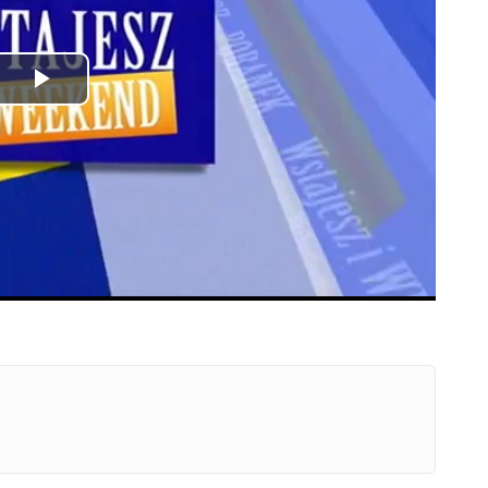
Odtwórz
wideo