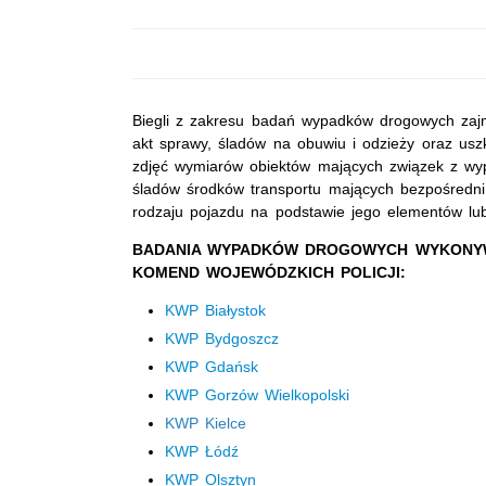
Biegli z zakresu badań wypadków drogowych zaj
akt sprawy, śladów na obuwiu i odzieży oraz us
zdjęć wymiarów obiektów mających związek z wy
śladów środków transportu mających bezpośredn
rodzaju pojazdu na podstawie jego elementów lu
BADANIA WYPADKÓW DROGOWYCH WYKONYW
KOMEND WOJEWÓDZKICH POLICJI:
KWP Białystok
K
WP Bydgoszcz
KWP Gdańsk
KWP Gorzów Wielkopolski
KWP Kielce
KWP Łódź
KWP Olsztyn