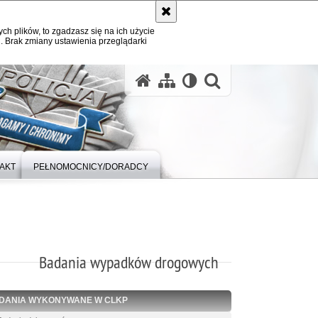
ych plików, to zgadzasz się na ich użycie
. Brak zmiany ustawienia przeglądarki
otwórz wysz
AKT
PEŁNOMOCNICY/DORADCY
Badania wypadków drogowych
DANIA WYKONYWANE W CLKP