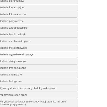
Badania dokumentów
Badania fonoskopijne
Badania Informatyczne
Badania poligraficzne
Badania antroposkopijne
Badania broni i balistyki
Badania mechanoskopijne
Badania metaloznawcze
Badania wypadków drogowych
Badania daktyloskopijne
Badania traseologiczne
Badania chemiczne
Badania biologiczne
Wykorzystanie zbiorów danych daktyloskopijnych
Pozbawianie cech broni
Weryfikacja i poświadczenie specyfikacji technicznej broni
alarmowej i sygnałowej