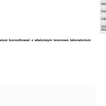
PR
FU
CI
ZA
PA
wsze konsultować z właściwym terenowo laboratorium