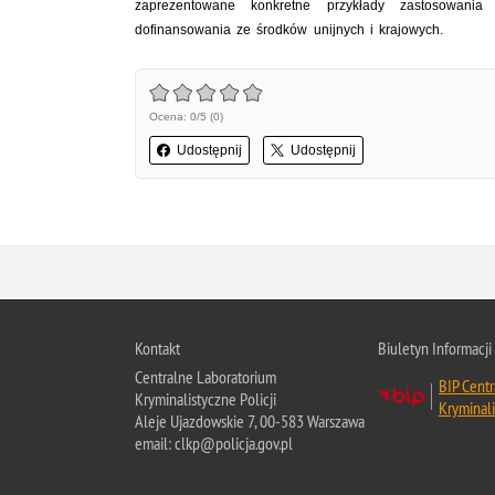
zaprezentowane konkretne przykłady zastosowania
dofinansowania ze środków unijnych i krajowych.
Ocena: 0/5 (0)
Udostępnij
Udostępnij
Kontakt
Biuletyn Informacji
Centralne Laboratorium
BIP Cent
Kryminalistyczne Policji
Kryminali
Aleje Ujazdowskie 7, 00-583 Warszawa
email: clkp@policja.gov.pl