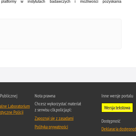
 platformy w instytutach badawczych i możliwości pozyskania
 Publicznej
Nota prawna
Inne wersje portalu
Chcesz wykorzystać materiał
ralne Laboratorium
Wersja tekstowa
z serwisu clk.policja.pl:
styczne Policji
Zapoznaj się z zasadami
Dostępność
Polityka prywatności
Deklaracja dostępnoś