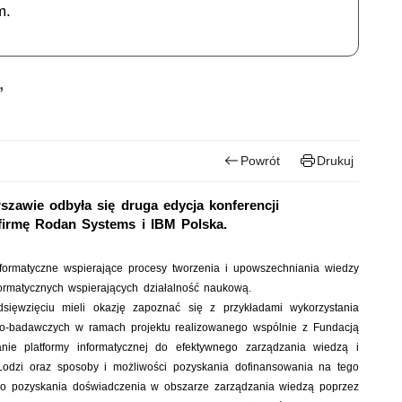
m.
”
Powrót
Drukuj
szawie odbyła się druga edycja konferencji
firmę Rodan Systems i IBM Polska.
informatyczne wspierające procesy tworzenia i upowszechniania wiedzy
ormatycznych wspierających działalność naukową.
edsięwzięciu mieli okazję zapoznać się z przykładami wykorzystania
owo-badawczych w ramach projektu realizowanego wspólnie z Fundacją
nie platformy informatycznej do efektywnego zarządzania wiedzą i
odzi oraz sposoby i możliwości pozyskania dofinansowania na tego
 do pozyskania doświadczenia w obszarze zarządzania wiedzą poprzez