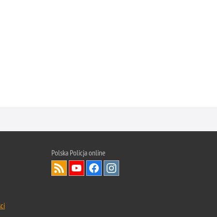
Polska Policja
online
ci