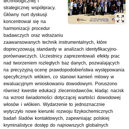
technologicznej i
strategicznej współpracy.
Główny nurt dyskusji
koncentrował się na
harmonizacji procedur
badawczych oraz wdrażaniu
zaawansowanych technik instrumentalnych, które
doprecyzowują standardy w analizach identyfikacyjno-
porównawczych. Uczestnicy zaprezentowali efekty prac
nad tworzeniem rozległych baz danych, pozwalających
na precyzyjną ocenę prawdopodobieństwa występowania
specyficznych włókien, co stanowi kamień milowy w
ewaluacyjnym wnioskowaniu dowodowym. Poruszono
również kwestie edukacji zleceniodawców, kładąc nacisk
na wzrost świadomości dotyczącej wartości dowodowej
włosów i włókien. Wydarzenie to jednoznacznie
wytyczyło nowe kierunki rozwoju fizykochemicznych
badań śladów kontaktowych, zapewniając polskiej
kryminalistyce dostęp do najnowszych globalnych