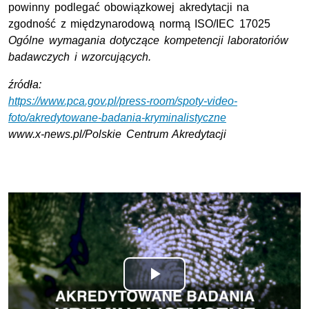
powinny podlegać obowiązkowej akredytacji na
zgodność z międzynarodową normą ISO/IEC 17025
Ogólne wymagania dotyczące kompetencji laboratoriów
badawczych i wzorcujących.
źródła:
https://www.pca.gov.pl/press-room/spoty-video-
foto/akredytowane-badania-kryminalistyczne
www.x-news.pl/Polskie Centrum Akredytacji
Odtwórz