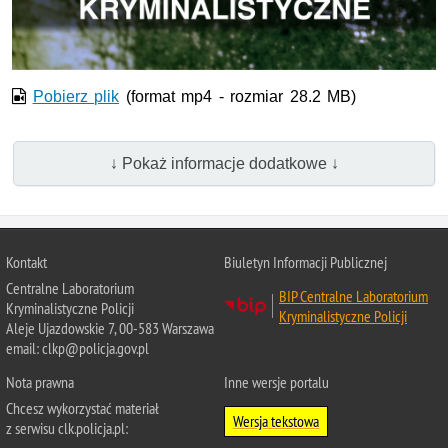
wideo
Pobierz plik
(format mp4 - rozmiar 28.2 MB)
↓ Pokaż informacje dodatkowe ↓
Kontakt
Biuletyn Informacji Publicznej
Centralne Laboratorium
BIP Centralne Laboratorium
Kryminalistyczne Policji
Kryminalistyczne Policji
Aleje Ujazdowskie 7, 00-583 Warszawa
email: clkp@policja.gov.pl
Nota prawna
Inne wersje portalu
Chcesz wykorzystać materiał
Wersja tekstowa
z serwisu clk.policja.pl: