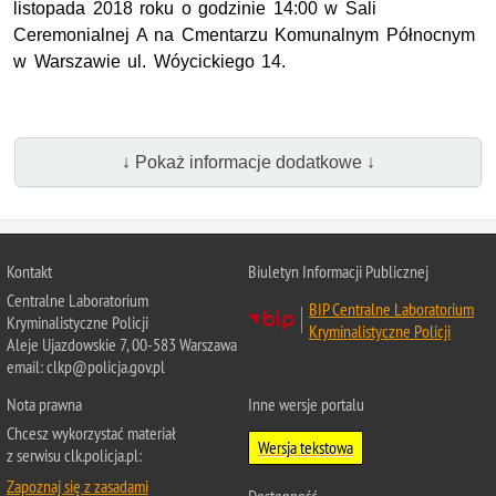
listopada 2018 roku o godzinie 14:00 w Sali
Ceremonialnej A na Cmentarzu Komunalnym Północnym
w Warszawie ul. Wóycickiego 14.
↓ Pokaż informacje dodatkowe ↓
Kontakt
Biuletyn Informacji Publicznej
Centralne Laboratorium
BIP Centralne Laboratorium
Kryminalistyczne Policji
Kryminalistyczne Policji
Aleje Ujazdowskie 7, 00-583 Warszawa
email: clkp@policja.gov.pl
Nota prawna
Inne wersje portalu
Chcesz wykorzystać materiał
Wersja tekstowa
z serwisu clk.policja.pl:
Zapoznaj się z zasadami