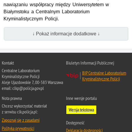
nawiązaniu współpracy między Uniwersytetem w
Białymstoku a Centralnym Laboratorium
Kryminalistycznym Policji.
↓ Pokaż informacje dodatkowe ↓
Kontakt
Biuletyn Informacji Publicznej
Centralne Laboratorium
BIP Centralne Laboratorium
Kryminalistyczne Policji
Kryminalistyczne Policji
Aleje Ujazdowskie 7, 00-583 Warszawa
email: clkp@policja.gov.pl
Nota prawna
Inne wersje portalu
Chcesz wykorzystać materiał
Wersja tekstowa
z serwisu clk.policja.pl:
Zapoznaj się z zasadami
Dostępność
Polityka prywatności
Deklaracja dostępności